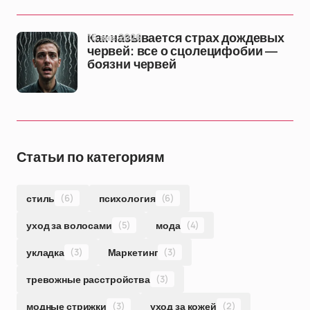
16 янв 2026
Как называется страх дождевых
червей: все о сцолецифобии —
боязни червей
Статьи по категориям
стиль
(6)
психология
(6)
уход за волосами
(5)
мода
(4)
укладка
(3)
Маркетинг
(3)
тревожные расстройства
(3)
модные стрижки
(3)
уход за кожей
(2)