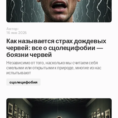
Автор:
16 янв 2026
Как называется страх дождевых
червей: все о сцолецифобии —
боязни червей
Независимо от того, насколько мы считаем себя
смелыми или открытыми к природе, многие из нас
испытывают
сцолецифобия