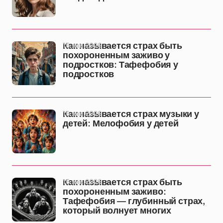
16 янв 2026
Как называется страх быть
похороненным заживо у
подростков: Тафефобия у
подростков
16 янв 2026
Как называется страх музыки у
детей: Мелофобия у детей
16 янв 2026
Как называется страх быть
похороненным заживо:
Тафефобия — глубинный страх,
который волнует многих