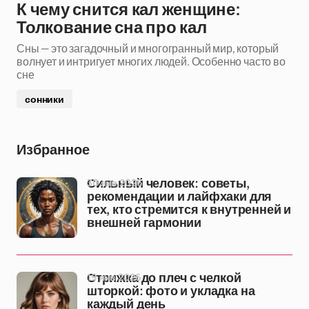
К чему снится кал женщине:
Толкование сна про кал
Сны — это загадочный и многогранный мир, который
волнует и интригует многих людей. Особенно часто во
сне
сонники
Избранное
30 янв 2026
Сильный человек: советы,
рекомендации и лайфхаки для
тех, кто стремится к внутренней и
внешней гармонии
19 янв 2026
Стрижка до плеч с челкой
шторкой: фото и укладка на
каждый день