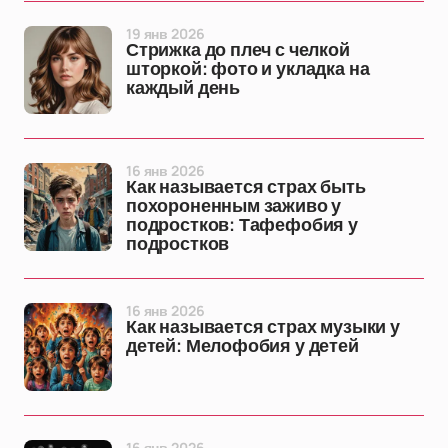
19 янв 2026
Стрижка до плеч с челкой
шторкой: фото и укладка на
каждый день
16 янв 2026
Как называется страх быть
похороненным заживо у
подростков: Тафефобия у
подростков
16 янв 2026
Как называется страх музыки у
детей: Мелофобия у детей
16 янв 2026