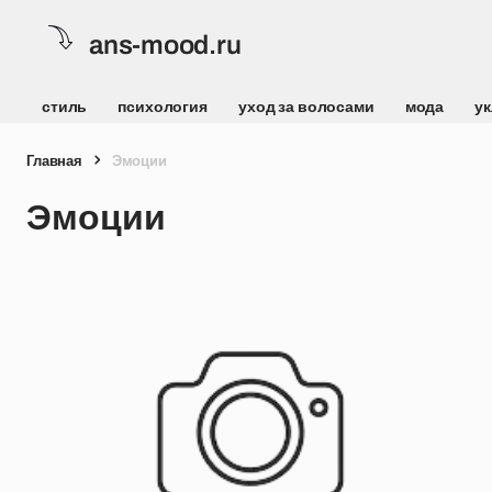
ans-mood.ru
стиль
психология
уход за волосами
мода
ук
Главная
Эмоции
Эмоции