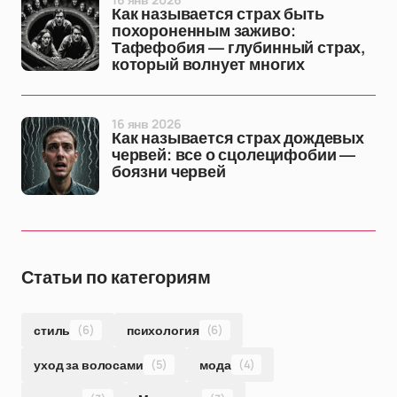
Как называется страх быть
похороненным заживо:
Тафефобия — глубинный страх,
который волнует многих
16 янв 2026
Как называется страх дождевых
червей: все о сцолецифобии —
боязни червей
Статьи по категориям
стиль
(6)
психология
(6)
уход за волосами
(5)
мода
(4)