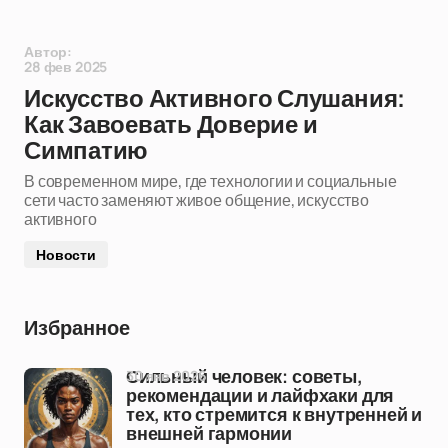
Автор:
28 фев 2025
Искусство Активного Слушания:
Как Завоевать Доверие и
Симпатию
В современном мире, где технологии и социальные
сети часто заменяют живое общение, искусство
активного
Новости
Избранное
30 янв 2026
Сильный человек: советы,
рекомендации и лайфхаки для
тех, кто стремится к внутренней и
внешней гармонии