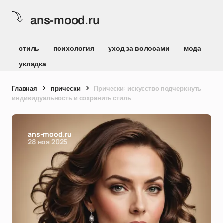
ans-mood.ru
стиль
психология
уход за волосами
мода
укладка
Главная
прически
Прически: искусство подчеркнуть
индивидуальность и сохранить стиль
ans-mood.ru
28 ноя 2025