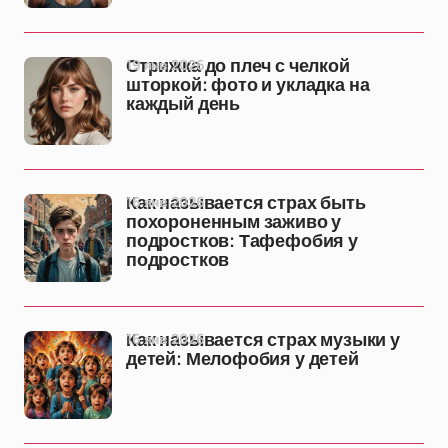
19 янв 2026
Стрижка до плеч с челкой
шторкой: фото и укладка на
каждый день
16 янв 2026
Как называется страх быть
похороненным заживо у
подростков: Тафефобия у
подростков
16 янв 2026
Как называется страх музыки у
детей: Мелофобия у детей