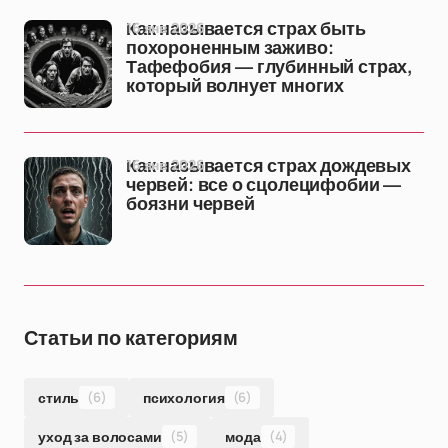
16 янв 2026
Как называется страх быть
похороненным заживо:
Тафефобия — глубинный страх,
который волнует многих
16 янв 2026
Как называется страх дождевых
червей: все о сцолецифобии —
боязни червей
Статьи по категориям
стиль
(6)
психология
(6)
уход за волосами
(5)
мода
(4)