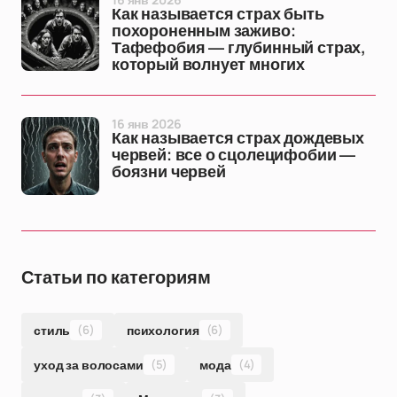
Как называется страх быть
похороненным заживо:
Тафефобия — глубинный страх,
который волнует многих
16 янв 2026
Как называется страх дождевых
червей: все о сцолецифобии —
боязни червей
Статьи по категориям
стиль
(6)
психология
(6)
уход за волосами
(5)
мода
(4)