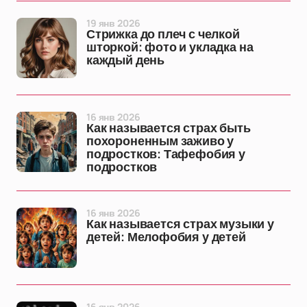
19 янв 2026
Стрижка до плеч с челкой
шторкой: фото и укладка на
каждый день
16 янв 2026
Как называется страх быть
похороненным заживо у
подростков: Тафефобия у
подростков
16 янв 2026
Как называется страх музыки у
детей: Мелофобия у детей
16 янв 2026