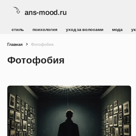
ans-mood.ru
стиль
психология
уход за волосами
мода
ук
Главная
Фотофобия
Фотофобия