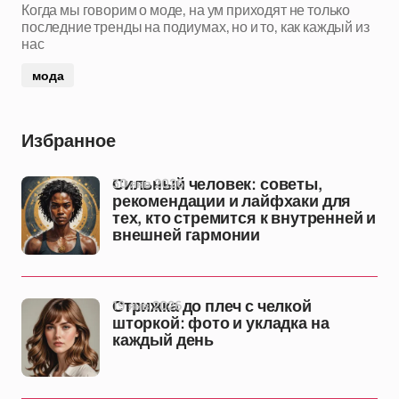
Когда мы говорим о моде, на ум приходят не только
последние тренды на подиумах, но и то, как каждый из
нас
мода
Избранное
30 янв 2026
Сильный человек: советы,
рекомендации и лайфхаки для
тех, кто стремится к внутренней и
внешней гармонии
19 янв 2026
Стрижка до плеч с челкой
шторкой: фото и укладка на
каждый день