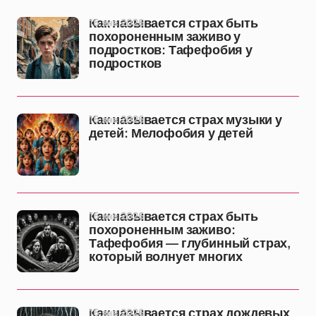
16 янв 2026
Как называется страх быть
похороненным заживо у
подростков: Тафефобия у
подростков
16 янв 2026
Как называется страх музыки у
детей: Мелофобия у детей
16 янв 2026
Как называется страх быть
похороненным заживо:
Тафефобия — глубинный страх,
который волнует многих
16 янв 2026
Как называется страх дождевых