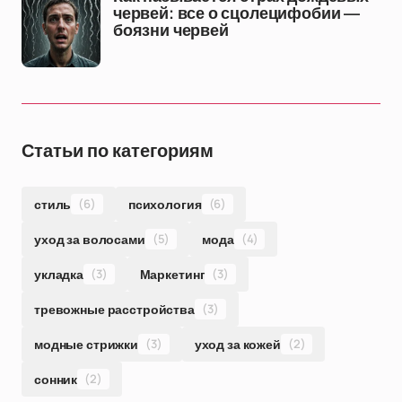
червей: все о сцолецифобии —
боязни червей
Статьи по категориям
стиль
(6)
психология
(6)
уход за волосами
(5)
мода
(4)
укладка
(3)
Маркетинг
(3)
тревожные расстройства
(3)
модные стрижки
(3)
уход за кожей
(2)
сонник
(2)