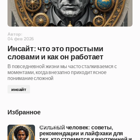
Автор:
04 фев 2026
Инсайт: что это простыми
словами и как он работает
В повседневной жизни мы часто сталкиваемся с
моментами, когда внезапно приходит ясное
понимание сложной
инсайт
Избранное
30 янв 2026
Сильный человек: советы,
рекомендации и лайфхаки для
тех, кто стремится к внутренней и