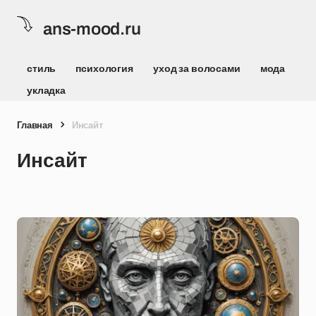
ans-mood.ru
стиль
психология
уход за волосами
мода
укладка
Главная
Инсайт
Инсайт