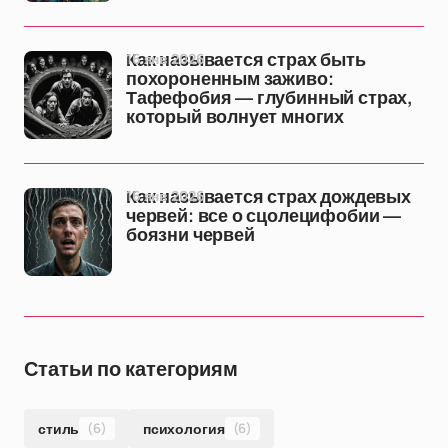
16 янв 2026
Как называется страх быть
похороненным заживо:
Тафефобия — глубинный страх,
который волнует многих
16 янв 2026
Как называется страх дождевых
червей: все о сцолецифобии —
боязни червей
Статьи по категориям
стиль
(6)
психология
(6)