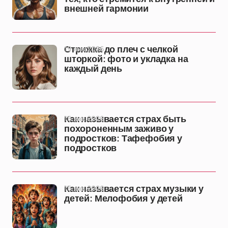
внешней гармонии
19 янв 2026
Стрижка до плеч с челкой
шторкой: фото и укладка на
каждый день
16 янв 2026
Как называется страх быть
похороненным заживо у
подростков: Тафефобия у
подростков
16 янв 2026
Как называется страх музыки у
детей: Мелофобия у детей