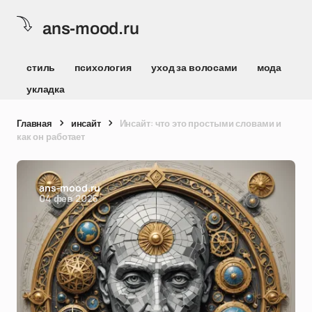
ans-mood.ru
стиль
психология
уход за волосами
мода
укладка
Главная
инсайт
Инсайт: что это простыми словами и
как он работает
ans-mood.ru
04 фев 2026