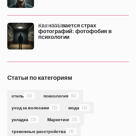
15 янв 2026
Как называется страх
фотографий: фотофобия в
психологии
Статьи по категориям
стиль
(6)
психология
(6)
уход за волосами
(5)
мода
(4)
укладка
(3)
Маркетинг
(3)
тревожные расстройства
(3)