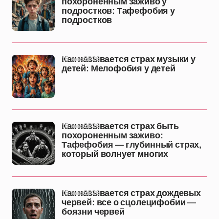
похороненным заживо у
подростков: Тафефобия у
подростков
16 янв 2026
Как называется страх музыки у
детей: Мелофобия у детей
16 янв 2026
Как называется страх быть
похороненным заживо:
Тафефобия — глубинный страх,
который волнует многих
16 янв 2026
Как называется страх дождевых
червей: все о сцолецифобии —
боязни червей