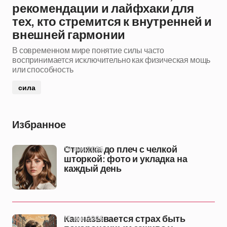
рекомендации и лайфхаки для
тех, кто стремится к внутренней и
внешней гармонии
В современном мире понятие силы часто
воспринимается исключительно как физическая мощь
или способность
сила
Избранное
19 янв 2026
Стрижка до плеч с челкой
шторкой: фото и укладка на
каждый день
16 янв 2026
Как называется страх быть