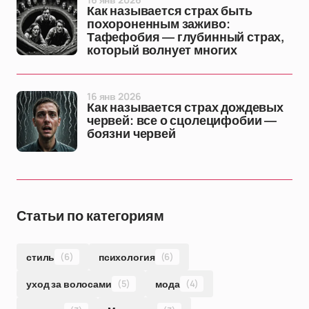
Как называется страх быть
похороненным заживо:
Тафефобия — глубинный страх,
который волнует многих
16 янв 2026
Как называется страх дождевых
червей: все о сцолецифобии —
боязни червей
Статьи по категориям
стиль
(6)
психология
(6)
уход за волосами
(5)
мода
(4)