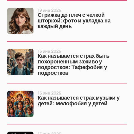
19 янв 2026
Стрижка до плеч с челкой
шторкой: фото и укладка на
каждый день
16 янв 2026
Как называется страх быть
похороненным заживо у
подростков: Тафефобия у
подростков
16 янв 2026
Как называется страх музыки у
детей: Мелофобия у детей
16 янв 2026