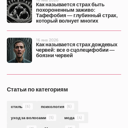
Как называется страх быть
похороненным заживо:
Тафефобия — глубинный страх,
который волнует многих
16 янв 2026
Как называется страх дождевых
червей: все о сцолецифобии —
боязни червей
Статьи по категориям
стиль
(6)
психология
(6)
уход за волосами
(5)
мода
(4)