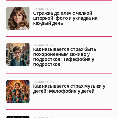
19 янв 2026
Стрижка до плеч с челкой
шторкой: фото и укладка на
каждый день
16 янв 2026
Как называется страх быть
похороненным заживо у
подростков: Тафефобия у
подростков
16 янв 2026
Как называется страх музыки у
детей: Мелофобия у детей
16 янв 2026