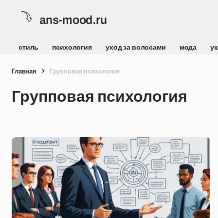
ans-mood.ru
стиль
психология
уход за волосами
мода
ук
Главная
Групповая психология
Групповая психология