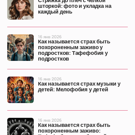
Стрижка до плеч с челкой
шторкой: фото и укладка на
каждый день
16 янв 2026
Как называется страх быть
похороненным заживо у
подростков: Тафефобия у
подростков
16 янв 2026
Как называется страх музыки у
детей: Мелофобия у детей
16 янв 2026
Как называется страх быть
похороненным заживо: