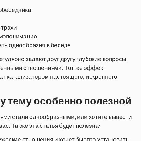
собеседника
страхи
имопонимание
ть однообразия в беседе
егулярно задают друг другу глубокие вопросы,
рёнными отношениями. Тот же эффект
жат катализатором настоящего, искреннего
ту тему особенно полезной
зьями стали однообразными, или хотите вывести
ас. Также эта статья будет полезна:
ружеские отношения и хочет быстро установить