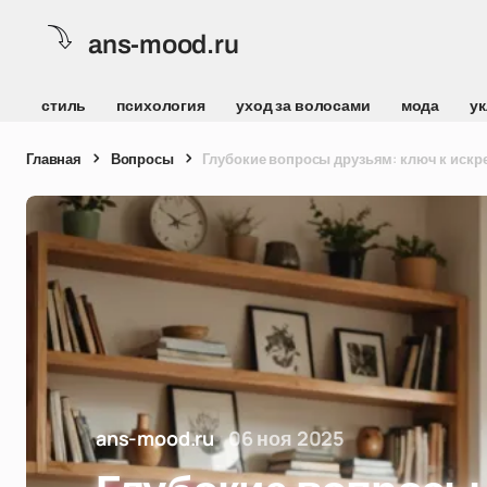
ans-mood.ru
стиль
психология
уход за волосами
мода
ук
Главная
Вопросы
Глубокие вопросы друзьям: ключ к иск
ans-mood.ru
06 ноя 2025