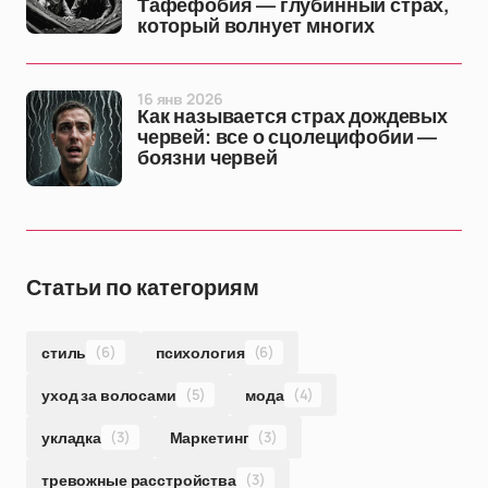
Тафефобия — глубинный страх,
который волнует многих
16 янв 2026
Как называется страх дождевых
червей: все о сцолецифобии —
боязни червей
Статьи по категориям
стиль
(6)
психология
(6)
уход за волосами
(5)
мода
(4)
укладка
(3)
Маркетинг
(3)
тревожные расстройства
(3)