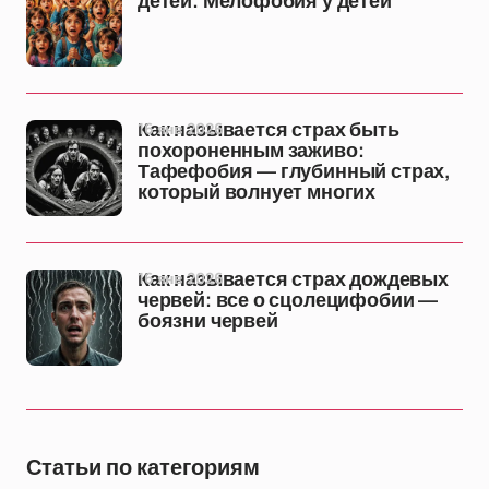
детей: Мелофобия у детей
16 янв 2026
Как называется страх быть
похороненным заживо:
Тафефобия — глубинный страх,
который волнует многих
16 янв 2026
Как называется страх дождевых
червей: все о сцолецифобии —
боязни червей
Статьи по категориям