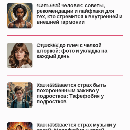
30 янв 2026
Сильный человек: советы,
рекомендации и лайфхаки для
тех, кто стремится к внутренней и
внешней гармонии
19 янв 2026
Стрижка до плеч с челкой
шторкой: фото и укладка на
каждый день
16 янв 2026
Как называется страх быть
похороненным заживо у
подростков: Тафефобия у
подростков
16 янв 2026
Как называется страх музыки у