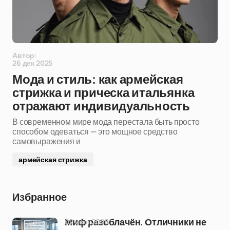
Автор:
26 дек 2025
Мода и стиль: как армейская
стрижка и прическа итальянка
отражают индивидуальность
В современном мире мода перестала быть просто
способом одеваться — это мощное средство
самовыражения и
армейская стрижка
Избранное
02 июл 2026
Миф разоблачён. Отличники не