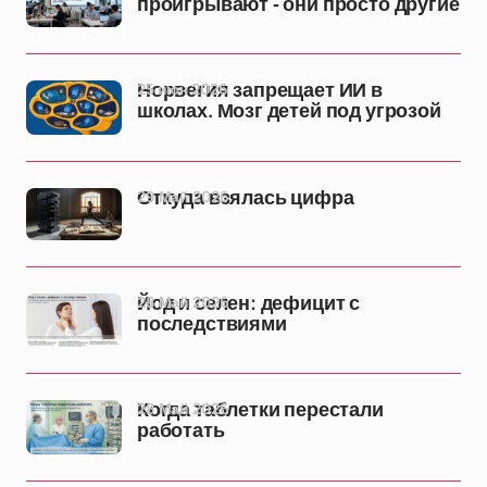
проигрывают - они просто другие
25 июн 2026
Норвегия запрещает ИИ в
школах. Мозг детей под угрозой
29 Май 2026
Откуда взялась цифра
28 Май 2026
Йод и селен: дефицит с
последствиями
28 Май 2026
Когда таблетки перестали
работать