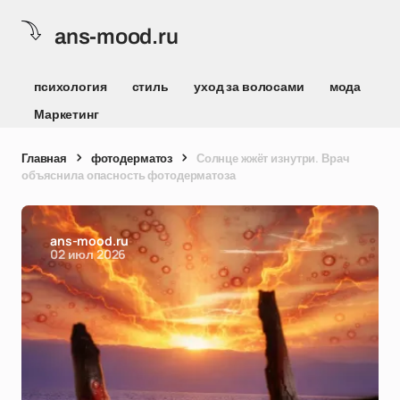
ans-mood.ru
психология
стиль
уход за волосами
мода
Маркетинг
Главная
фотодерматоз
Солнце жжёт изнутри. Врач
объяснила опасность фотодерматоза
ans-mood.ru
02 июл 2026