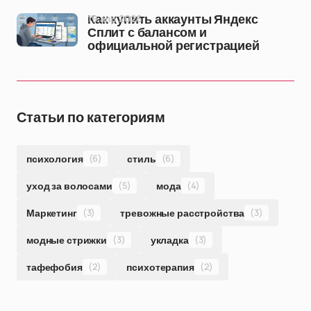
19 апр 2026
Как купить аккаунты Яндекс
Сплит с балансом и
официальной регистрацией
Статьи по категориям
психология
(6)
стиль
(6)
уход за волосами
(5)
мода
(4)
Маркетинг
(3)
тревожные расстройства
(3)
модные стрижки
(3)
укладка
(3)
тафефобия
(2)
психотерапия
(2)