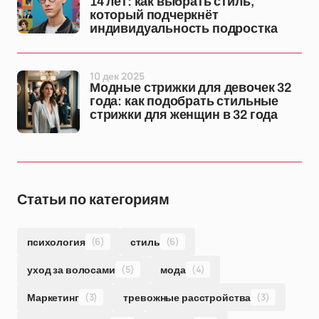
14 лет: как выбрать стиль,
который подчеркнёт
индивидуальность подростка
10 дек 2025
Модные стрижки для девочек 32
года: как подобрать стильные
стрижки для женщин в 32 года
Статьи по категориям
психология
(6)
стиль
(6)
уход за волосами
(5)
мода
(4)
Маркетинг
(3)
тревожные расстройства
(3)