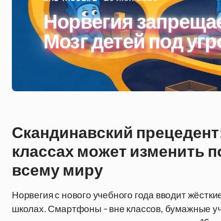
Норвегия запрещае
Мозг детей под угр
Скандинавский прецедент:
классах может изменить п
всему миру
Норвегия с нового учебного года вводит жёстк
школах. Смартфоны - вне классов, бумажные уче