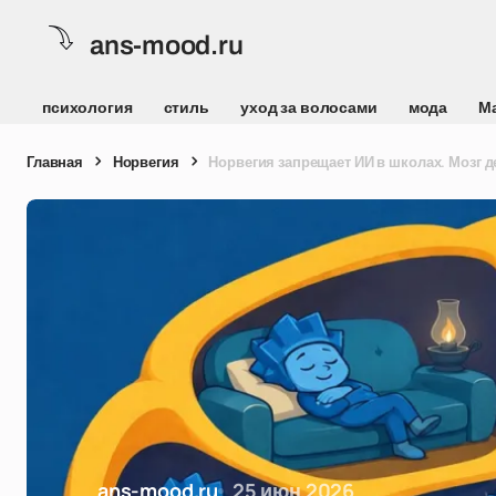
ans-mood.ru
психология
стиль
уход за волосами
мода
М
Главная
Норвегия
Норвегия запрещает ИИ в школах. Мозг д
ans-mood.ru
25 июн 2026