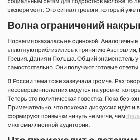
социальным сетям для подростков моложе 16 ле
эксперимент. Это сигнал тревоги, который уже 
Волна ограничений накрыв
Норвегия оказалась не одинокой. Аналогичные
вплотную приблизились к принятию Австралия, 
Греция, Дания и Польша. Общий знаменатель у 
самостоятельно. Они получают готовые ответы -
В России тема тоже зазвучала громче. Разгово
несовершеннолетних ведутся на уровне, котор
Теперь это политическая повестка. Пока без кон
Примечательно, что похожая дискуссия идёт и в
формируют привычки ничуть не мягче, чем
фаль
многомиллионной аудитории.