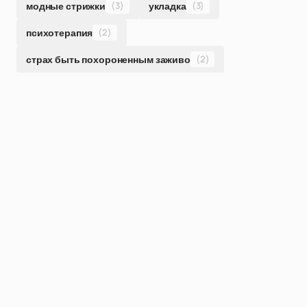
модные стрижки
(3)
укладка
(3)
психотерапия
(2)
страх быть похороненным заживо
(2)