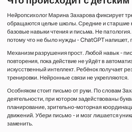
Что происходит с детским
Нейропсихолог Марина Захарова фиксирует тре
обращаются целые школы. Средние и старшие к
базовые навыки чтения и письма. Не патология.
потому что не было нужды - ChatGPT напишет, 
Механизм разрушения прост. Любой навык - пись
повторения, пока действие не уйдёт в автомати
искусственный интеллект. Ребёнок получает рез
тренировки. Нейронные связи не укрепляются.
Особняком стоит письмо от руки. По словам Зах
деятельности, при котором задействованы букв
планирование, зрительно-моторная координаци
движений. Убери письмо - и мозг лишается уник
заменить.