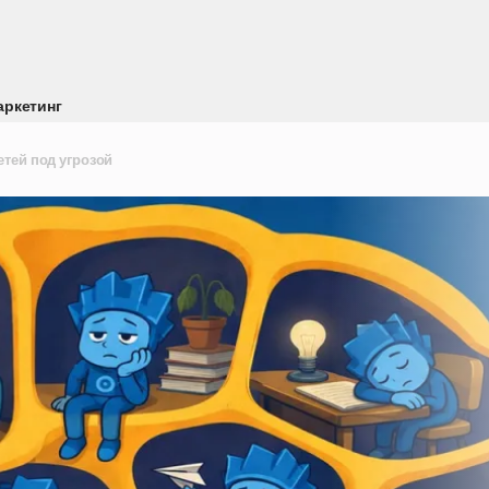
аркетинг
етей под угрозой