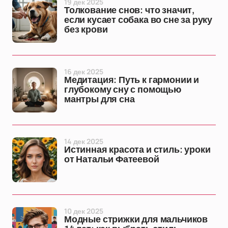
19 дек 2025
Толкование снов: что значит,
если кусает собака во сне за руку
без крови
16 дек 2025
Медитация: Путь к гармонии и
глубокому сну с помощью
мантры для сна
14 дек 2025
Истинная красота и стиль: уроки
от Натальи Фатеевой
10 дек 2025
Модные стрижки для мальчиков