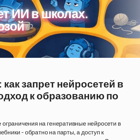
т ИИ в школах.
озой
 как запрет нейросетей в
одход к образованию по
ие ограничения на генеративные нейросети в
бники - обратно на парты, а доступ к