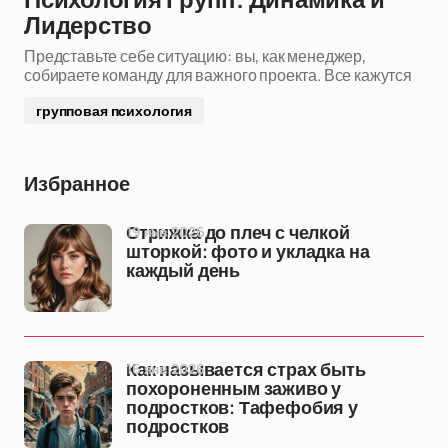
Психология Групп: Динамика и
Лидерство
Представьте себе ситуацию: вы, как менеджер,
собираете команду для важного проекта. Все кажутся
групповая психология
Избранное
19 янв 2026
Стрижка до плеч с челкой
шторкой: фото и укладка на
каждый день
16 янв 2026
Как называется страх быть
похороненным заживо у
подростков: Тафефобия у
подростков