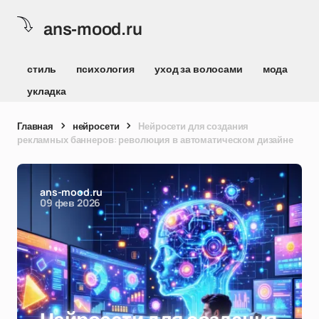
ans-mood.ru
стиль
психология
уход за волосами
мода
укладка
Главная
нейросети
Нейросети для создания
рекламных баннеров: революция в автоматическом дизайне
ans-mood.ru
09 фев 2026