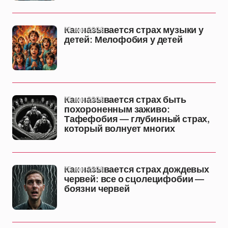
16 янв 2026
Как называется страх музыки у
детей: Мелофобия у детей
16 янв 2026
Как называется страх быть
похороненным заживо:
Тафефобия — глубинный страх,
который волнует многих
16 янв 2026
Как называется страх дождевых
червей: все о сцолецифобии —
боязни червей