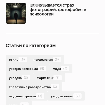
15 янв 2026
Как называется страх
фотографий: фотофобия в
психологии
Статьи по категориям
стиль
(6)
психология
(6)
уход за волосами
(5)
мода
(4)
укладка
(3)
Маркетинг
(3)
тревожные расстройства
(3)
модные стрижки
(3)
уход за кожей
(2)