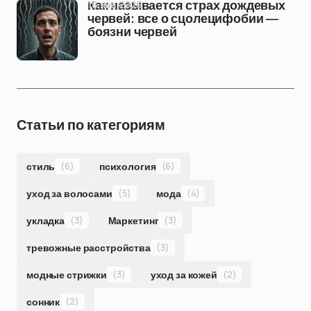
16 янв 2026
Как называется страх дождевых
червей: все о сцолецифобии —
боязни червей
Статьи по категориям
стиль
(6)
психология
(6)
уход за волосами
(5)
мода
(4)
укладка
(3)
Маркетинг
(3)
тревожные расстройства
(3)
модные стрижки
(3)
уход за кожей
(2)
сонник
(2)