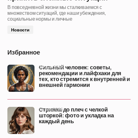
В повседневной жизни мы сталкиваемся с
множеством ситуаций, где наши убеждения,
социальные нормы и личные
Новости
Избранное
30 янв 2026
Сильный человек: советы,
рекомендации и лайфхаки для
тех, кто стремится к внутренней и
внешней гармонии
19 янв 2026
Стрижка до плеч с челкой
шторкой: фото и укладка на
каждый день