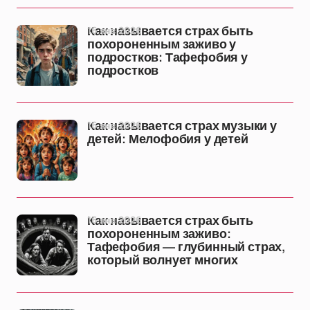
16 янв 2026
Как называется страх быть
похороненным заживо у
подростков: Тафефобия у
подростков
16 янв 2026
Как называется страх музыки у
детей: Мелофобия у детей
16 янв 2026
Как называется страх быть
похороненным заживо:
Тафефобия — глубинный страх,
который волнует многих