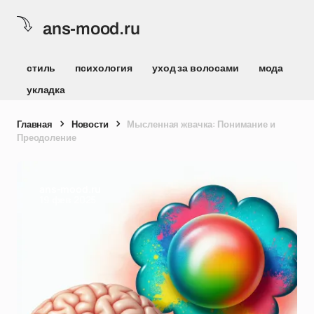
ans-mood.ru
стиль
психология
уход за волосами
мода
укладка
Главная
Новости
Мысленная жвачка: Понимание и
Преодоление
ans-mood.ru
19 фев 2025