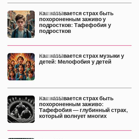
16 янв 2026
Как называется страх быть
похороненным заживо у
подростков: Тафефобия у
подростков
16 янв 2026
Как называется страх музыки у
детей: Мелофобия у детей
16 янв 2026
Как называется страх быть
похороненным заживо:
Тафефобия — глубинный страх,
который волнует многих