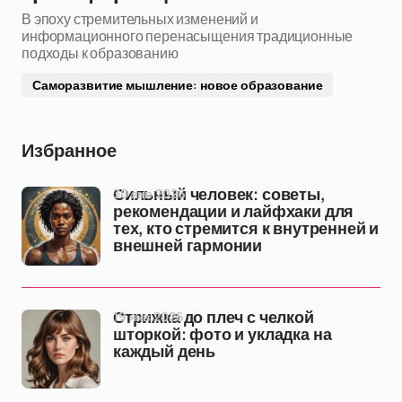
В эпоху стремительных изменений и
информационного перенасыщения традиционные
подходы к образованию
Саморазвитие мышление: новое образование
Избранное
30 янв 2026
Сильный человек: советы,
рекомендации и лайфхаки для
тех, кто стремится к внутренней и
внешней гармонии
19 янв 2026
Стрижка до плеч с челкой
шторкой: фото и укладка на
каждый день