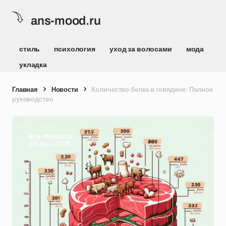
ans-mood.ru
стиль
психология
уход за волосами
мода
укладка
Главная
Новости
Количество белка в говядине: Полное
руководство
ans-mood.ru
08 фев 2025