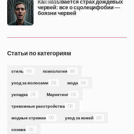
16 янв 2026
Как называется страх дождевых
червей: все о сцолецифобии —
боязни червей
Статьи по категориям
стиль
(6)
психология
(6)
уход за волосами
(5)
мода
(4)
укладка
(3)
Маркетинг
(3)
тревожные расстройства
(3)
модные стрижки
(3)
уход за кожей
(2)
сонник
(2)