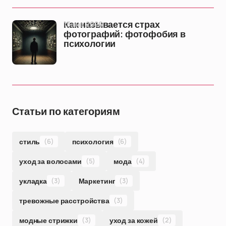
15 янв 2026
Как называется страх
фотографий: фотофобия в
психологии
Статьи по категориям
стиль
(6)
психология
(6)
уход за волосами
(5)
мода
(4)
укладка
(3)
Маркетинг
(3)
тревожные расстройства
(3)
модные стрижки
(3)
уход за кожей
(2)