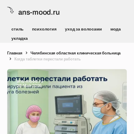
ans-mood.ru
стиль
психология
уход за волосами
мода
укладка
Главная
Челябинская областная клиническая больница
Когда таблетки перестали работать
ans-mood.ru
28 Май 2026