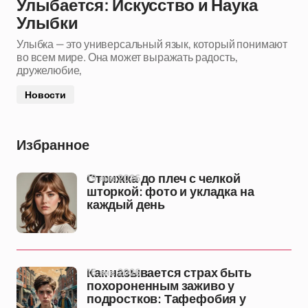
Улыбается: Искусство и Наука
Улыбки
Улыбка — это универсальный язык, который понимают
во всем мире. Она может выражать радость,
дружелюбие,
Новости
Избранное
19 янв 2026
Стрижка до плеч с челкой
шторкой: фото и укладка на
каждый день
16 янв 2026
Как называется страх быть
похороненным заживо у
подростков: Тафефобия у