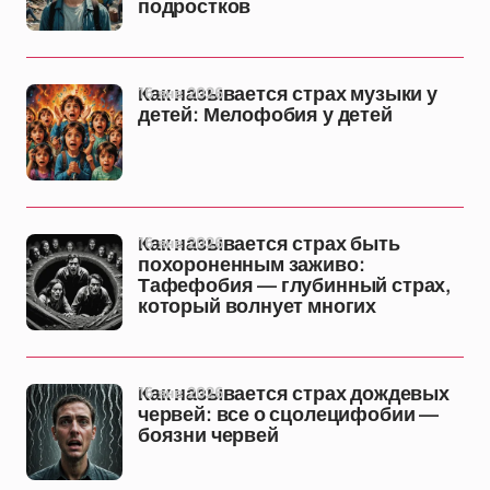
подростков
16 янв 2026
Как называется страх музыки у
детей: Мелофобия у детей
16 янв 2026
Как называется страх быть
похороненным заживо:
Тафефобия — глубинный страх,
который волнует многих
16 янв 2026
Как называется страх дождевых
червей: все о сцолецифобии —
боязни червей