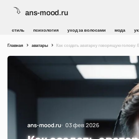
ans-mood.ru
стиль
психология
уход за волосами
мода
ук
Главная
аватары
Как создать аватарку говорящую голову:
ans-mood.ru
03 фев 2026