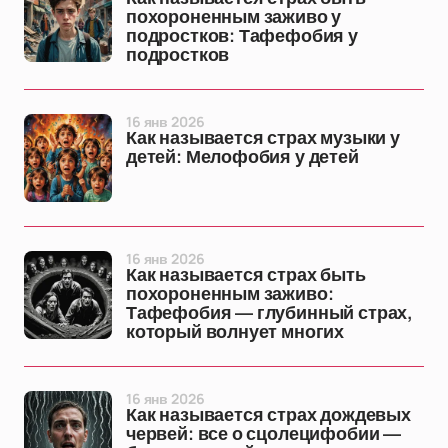
похороненным заживо у
подростков: Тафефобия у
подростков
16 янв 2026
Как называется страх музыки у
детей: Мелофобия у детей
16 янв 2026
Как называется страх быть
похороненным заживо:
Тафефобия — глубинный страх,
который волнует многих
16 янв 2026
Как называется страх дождевых
червей: все о сцолецифобии —