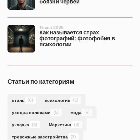
боязни червей
15 янв 2026
Как называется страх
фотографий: фотофобия в
психологии
Статьи по категориям
стиль
(6)
психология
(6)
уход за волосами
(5)
мода
(4)
укладка
(3)
Маркетинг
(3)
тревожные расстройства
(3)