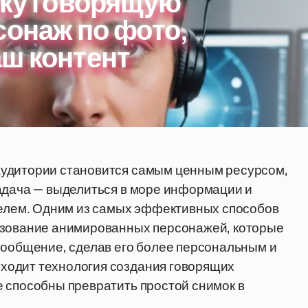
рку говорящую
сонаж по фото,
ш контент
аудитории становится самым ценным ресурсом,
задача — выделиться в море информации и
ителем. Одним из самых эффективных способов
ьзование анимированных персонажей, которые
сообщение, сделав его более персональным и
ходит технология создания говорящих
 способны превратить простой снимок в