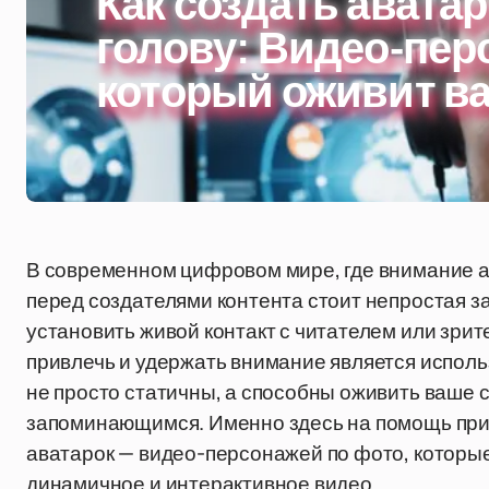
Как создать авата
голову: Видео-пер
который оживит ва
В современном цифровом мире, где внимание 
перед создателями контента стоит непростая 
установить живой контакт с читателем или зр
привлечь и удержать внимание является испол
не просто статичны, а способны оживить ваше 
запоминающимся. Именно здесь на помощь при
аватарок — видео-персонажей по фото, которые
динамичное и интерактивное видео.