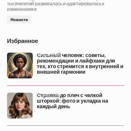
тысячелетий развивалась и адаптировалась к
изменениям в
Новости
Избранное
30 янв 2026
Сильный человек: советы,
рекомендации и лайфхаки для
тех, кто стремится к внутренней и
внешней гармонии
19 янв 2026
Стрижка до плеч с челкой
шторкой: фото и укладка на
каждый день