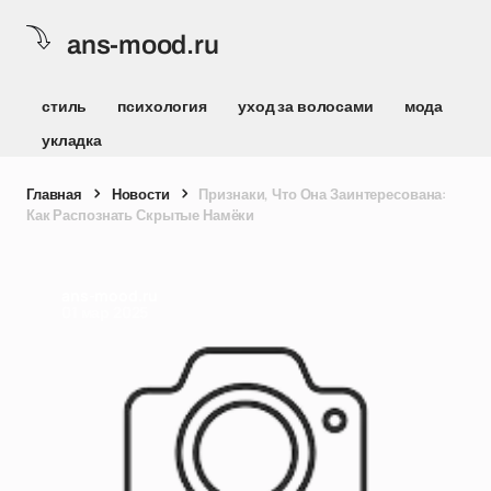
ans-mood.ru
стиль
психология
уход за волосами
мода
укладка
Главная
Новости
Признаки, Что Она Заинтересована:
Как Распознать Скрытые Намёки
ans-mood.ru
01 мар 2025