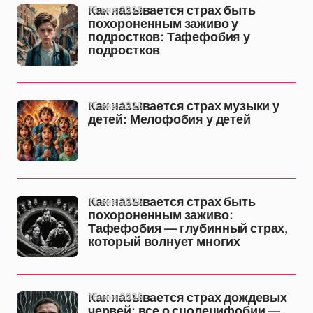
16 янв 2026
Как называется страх быть
похороненным заживо у
подростков: Тафефобия у
подростков
16 янв 2026
Как называется страх музыки у
детей: Мелофобия у детей
16 янв 2026
Как называется страх быть
похороненным заживо:
Тафефобия — глубинный страх,
который волнует многих
16 янв 2026
Как называется страх дождевых
червей: все о сцолецифобии —