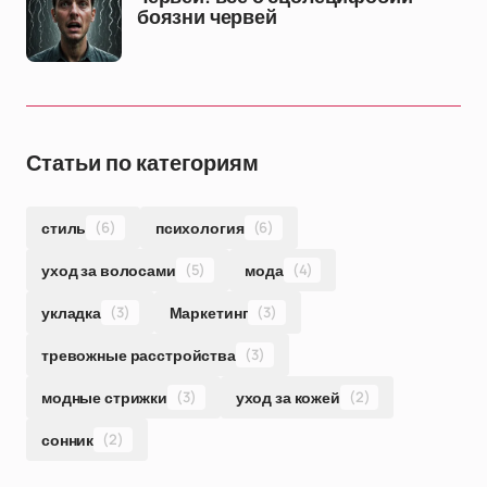
боязни червей
Статьи по категориям
стиль
(6)
психология
(6)
уход за волосами
(5)
мода
(4)
укладка
(3)
Маркетинг
(3)
тревожные расстройства
(3)
модные стрижки
(3)
уход за кожей
(2)
сонник
(2)