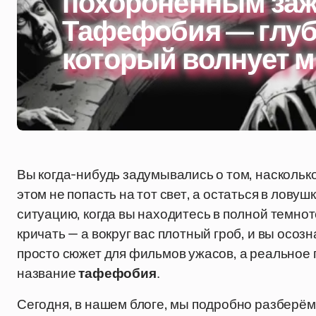
похороненным заж
Тафефобия — глуб
который волнует 
Вы когда-нибудь задумывались о том, наскольк
этом не попасть на тот свет, а остаться в лову
ситуацию, когда вы находитесь в полной темнот
кричать — а вокруг вас плотный гроб, и вы осоз
просто сюжет для фильмов ужасов, а реальное 
название
тафефобия
.
Сегодня, в нашем блоге, мы подробно разберём