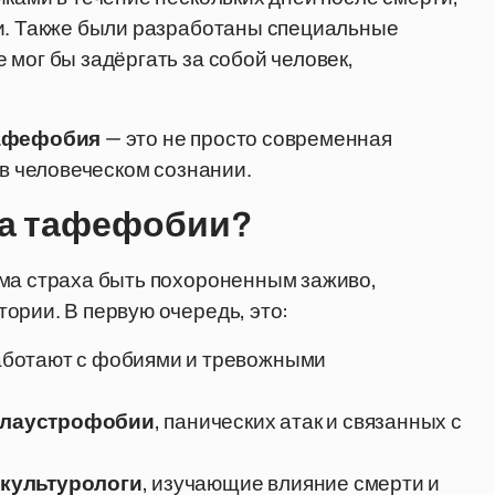
ли. Также были разработаны специальные
мог бы задёргать за собой человек,
афефобия
— это не просто современная
 в человеческом сознании.
ма тафефобии?
ема страха быть похороненным заживо,
ории. В первую очередь, это:
работают с фобиями и тревожными
клаустрофобии
, панических атак и связанных с
 культурологи
, изучающие влияние смерти и