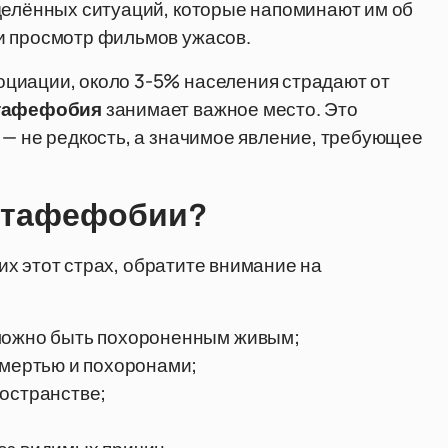
делённых ситуаций, которые напоминают им об
и просмотр фильмов ужасов.
циации, около 3-5% населения страдают от
тафефобия
занимает важное место. Это
 — не редкость, а значимое явление, требующее
ы тафефобии?
ких этот страх, обратите внимание на
 можно быть похороненным живым;
смертью и похоронами;
ространстве;