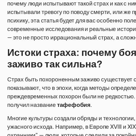
почему люди испытывают такой страх и как с ни
испытывали тревогу по поводу смерти, или же п
психику, эта статья будет для вас особенно по
современные исследования и реальные истории
— это не просто иррациональный страх, а слож
Истоки страха: почему б
заживо так сильна?
Страх быть похороненным заживо существует с
показывают, что в эпохи, когда методы опреде
преждевременных похорон были не редкостью. Э
получил название
тафефобия
.
Многие культуры создали обряды и технологии,
ужасного исхода. Например, в Европе XVIII и X
охранники" — люди, которые следили за покойн