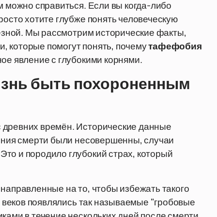
м можно справиться. Если вы когда-либо
росто хотите глубже понять человеческую
лезной. Мы рассмотрим исторические факты,
, которые помогут понять, почему
тафефобия
ное явление с глубокими корнями.
оязнь быть похороненным
 древних времён. Исторические данные
ления смерти были несовершенны, случаи
то и породило глубокий страх, который
 направленные на то, чтобы избежать такого
IX веков появлялись так называемые "гробовые
иками в течение нескольких дней после смерти,