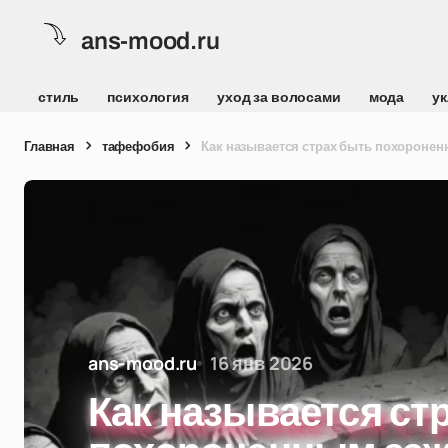
ans-mood.ru
стиль
психология
уход за волосами
мода
ук
Главная
тафефобия
Как называется страх быть похоронен
ans-mood.ru
16 янв 2026
Как называется ст