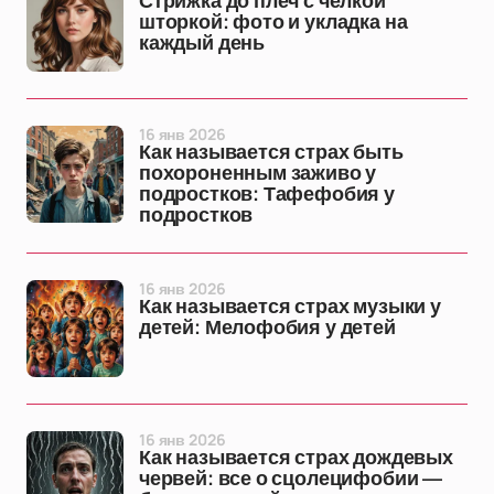
Стрижка до плеч с челкой
шторкой: фото и укладка на
каждый день
16 янв 2026
Как называется страх быть
похороненным заживо у
подростков: Тафефобия у
подростков
16 янв 2026
Как называется страх музыки у
детей: Мелофобия у детей
16 янв 2026
Как называется страх дождевых
червей: все о сцолецифобии —