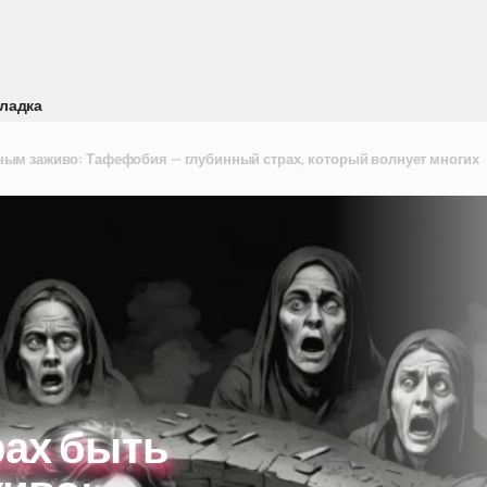
ладка
ным заживо: Тафефобия — глубинный страх, который волнует многих
рах быть