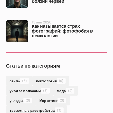
боязни червей
15 янв 2026
Как называется страх
фотографий: фотофобия в
психологии
Статьи по категориям
стиль
(6)
психология
(6)
уход за волосами
(5)
мода
(4)
укладка
(3)
Маркетинг
(3)
тревожные расстройства
(3)