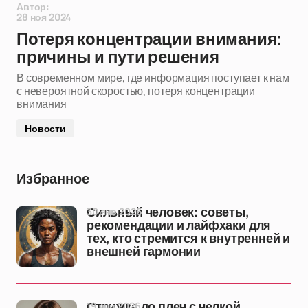
Автор:
28 ноя 2024
Потеря концентрации внимания:
причины и пути решения
В современном мире, где информация поступает к нам
с невероятной скоростью, потеря концентрации
внимания
Новости
Избранное
30 янв 2026
Сильный человек: советы,
рекомендации и лайфхаки для
тех, кто стремится к внутренней и
внешней гармонии
19 янв 2026
Стрижка до плеч с челкой