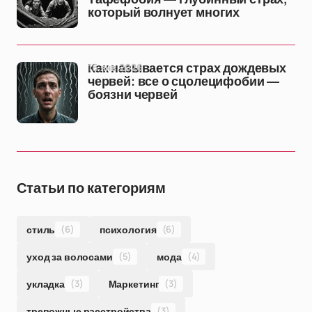
который волнует многих
16 янв 2026
Как называется страх дождевых
червей: все о сцолецифобии —
боязни червей
Статьи по категориям
стиль
(6)
психология
(6)
уход за волосами
(5)
мода
(4)
укладка
(3)
Маркетинг
(3)
тревожные расстройства
(3)