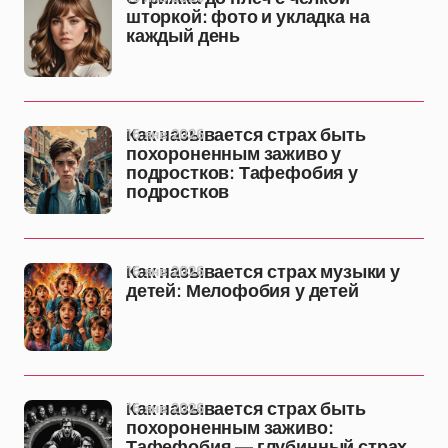
шторкой: фото и укладка на
каждый день
16 янв 2026
Как называется страх быть
похороненным заживо у
подростков: Тафефобия у
подростков
16 янв 2026
Как называется страх музыки у
детей: Мелофобия у детей
16 янв 2026
Как называется страх быть
похороненным заживо:
Тафефобия — глубинный страх,