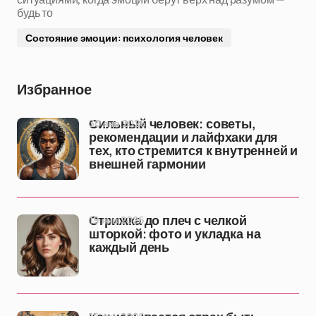
будь то
Состояние эмоции: психология человек
Избранное
30 янв 2026
Сильный человек: советы,
рекомендации и лайфхаки для
тех, кто стремится к внутренней и
внешней гармонии
19 янв 2026
Стрижка до плеч с челкой
шторкой: фото и укладка на
каждый день