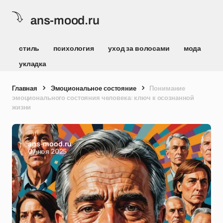
ans-mood.ru
стиль
психология
уход за волосами
мода
укладка
Главная
Эмоциональное состояние
Понимание
эмоционального состояния человека: ключ к осознанной
жизни
ans-mood.ru
07 ноя 2025