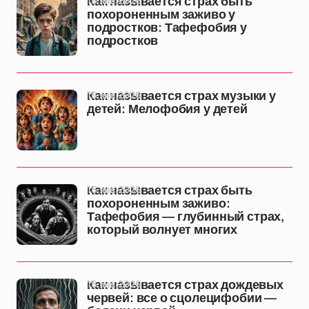
16 янв 2026
Как называется страх быть
похороненным заживо у
подростков: Тафефобия у
подростков
16 янв 2026
Как называется страх музыки у
детей: Мелофобия у детей
16 янв 2026
Как называется страх быть
похороненным заживо:
Тафефобия — глубинный страх,
который волнует многих
16 янв 2026
Как называется страх дождевых
червей: все о сцолецифобии —