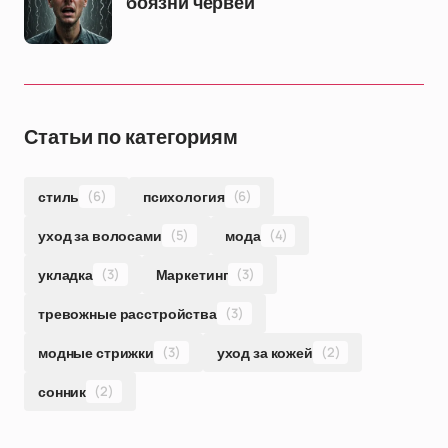
боязни червей
Статьи по категориям
стиль
(6)
психология
(6)
уход за волосами
(5)
мода
(4)
укладка
(3)
Маркетинг
(3)
тревожные расстройства
(3)
модные стрижки
(3)
уход за кожей
(2)
сонник
(2)