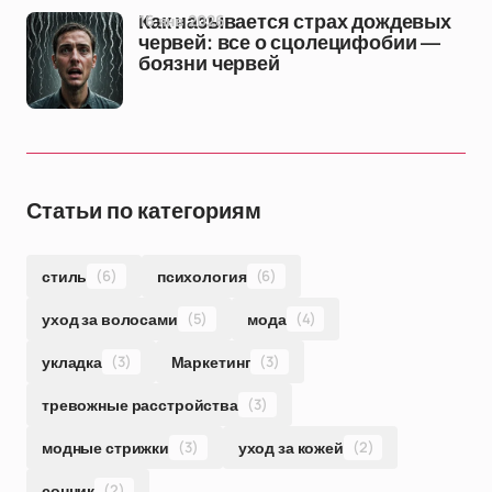
16 янв 2026
Как называется страх дождевых
червей: все о сцолецифобии —
боязни червей
Статьи по категориям
стиль
(6)
психология
(6)
уход за волосами
(5)
мода
(4)
укладка
(3)
Маркетинг
(3)
тревожные расстройства
(3)
модные стрижки
(3)
уход за кожей
(2)
сонник
(2)