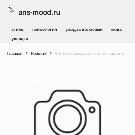
ans-mood.ru
стиль
психология
уход за волосами
мода
укладка
Главная
Новости
Что такое гештальт и как его закрыть
ans-mood.ru
10 апр 2025