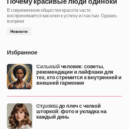
Почему красивые люди одиноки
В современном обществе красота часто
воспринимается как ключ к успеху и счастью. Однако,
вопреки
Новости
Избранное
30 янв 2026
Сильный человек: советы,
рекомендации и лайфхаки для
тех, кто стремится к внутренней и
внешней гармонии
19 янв 2026
Стрижка до плеч с челкой
шторкой: фото и укладка на
каждый день