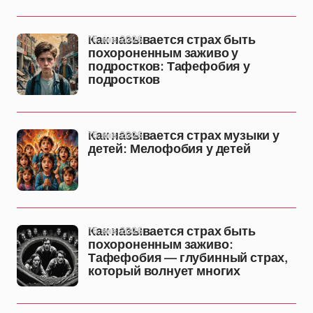
16 янв 2026
Как называется страх быть
похороненным заживо у
подростков: Тафефобия у
подростков
16 янв 2026
Как называется страх музыки у
детей: Мелофобия у детей
16 янв 2026
Как называется страх быть
похороненным заживо:
Тафефобия — глубинный страх,
который волнует многих